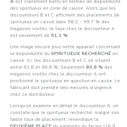
A
est clairement battu en termes de disponibilité
des spiritueux en zone de caisse. Alors que les
discounteurs B et C affichent des placements de
spiritueux en caisse dans 98,2 – 99,7 % des
magasins visités, le taux chez le discounteur A
est seulement de
91,1 %
.
Une image encore plus nette apparait concernant
la disponibilité du
SPIRITUEUX RECHERCHÉ
en
caisse. Ici, les discounteurs B et C se situent
entre 91,8 et 96,8 %. Seulement
80,8 %
des
magasins visités chez le discounteur A ont
positionné le spiritueux en question en caisse. Le
fabricant doit prendre des mesures d’urgence
chez ce distributeur.
Lorsqu’on examine en détail le discounteur A, on
constate que le spiritueux recherché, malgré son
faible taux de placement, revendique la
DEUXIÈME PLACE
du palmarès du facing (16,9