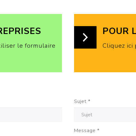
REPRISES
POUR 
iliser le formulaire
Cliquez ici
Sujet
*
Message
*