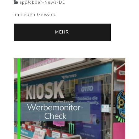
appJobber-News-DE
im neuen Gewand
MEHR