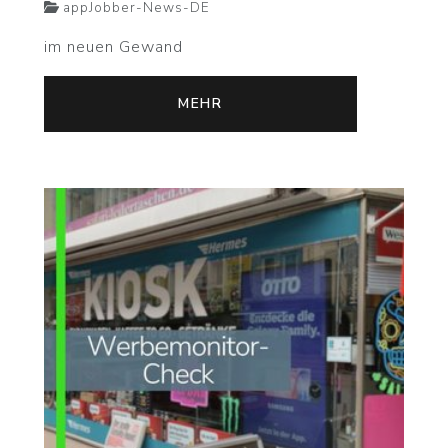
appJobber-News-DE
im neuen Gewand
MEHR